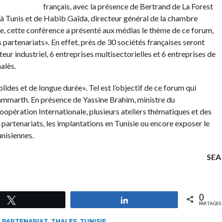
français, avec la présence de Bertrand de La Forest
à Tunis et de Habib Gaïda, directeur général de la chambre
e, cette conférence a présenté aux médias le thème de ce forum,
 partenariats». En effet, près de 30 sociétés françaises seront
eur industriel, 6 entreprises multisectorielles et 6 entreprises de
alès.
lides et de longue durée». Tel est l’objectif de ce forum qui
 Gammarth. En présence de Yassine Brahim, ministre du
opération Internationale, plusieurs ateliers thématiques et des
 partenariats, les implantations en Tunisie ou encore exposer le
unisiennes.
SEA
0
Tweetez
Partagez
PARTAGES
,
PARTENARIAT
,
THALES
,
TUNISIE