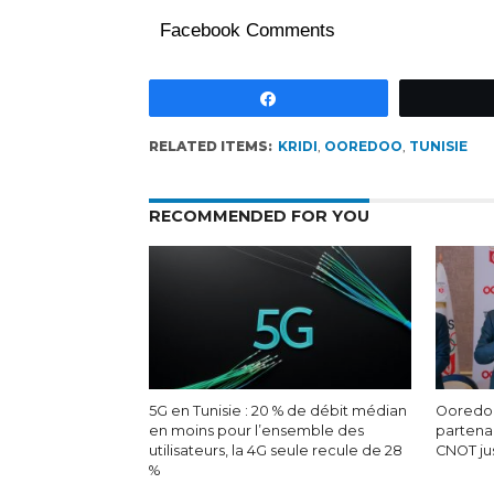
Facebook Comments
Partagez
RELATED ITEMS:
KRIDI
,
OOREDOO
,
TUNISIE
RECOMMENDED FOR YOU
5G en Tunisie : 20 % de débit médian
Ooredoo
en moins pour l’ensemble des
partenar
utilisateurs, la 4G seule recule de 28
CNOT ju
%