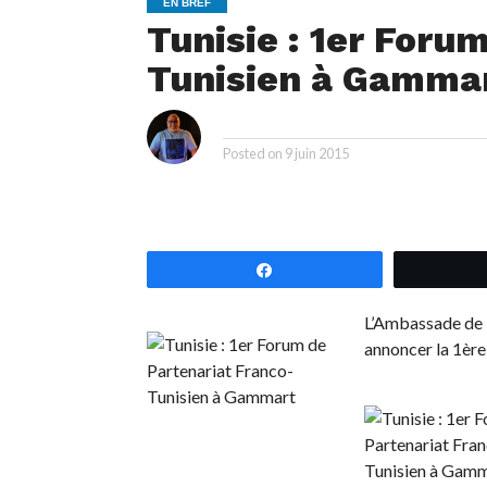
EN BREF
Tunisie : 1er Foru
Tunisien à Gamma
i
By
Posted on
9 juin 2015
Partagez
L’Ambassade de F
annoncer la 1ère