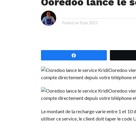
Ooredoo lance le s
i
By
Posted on
9 juin 2015
Partagez
Ooredoo vient
compte directement depuis votre téléphone et 
Ooredoo vient
compte directement depuis votre téléphone et 
Le montant de la recharge varie entre 1 et 10 d
utiliser ce service, le client doit taper le cod