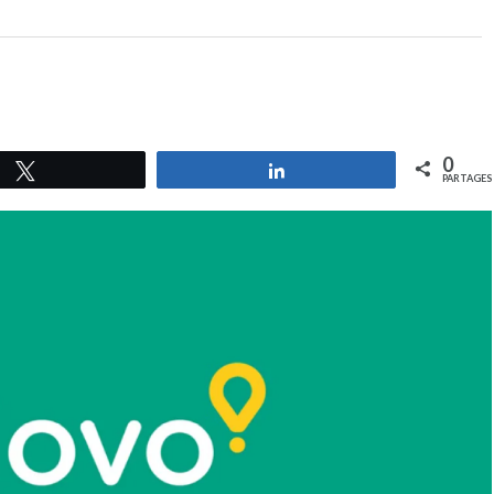
0
Tweetez
Partagez
PARTAGES