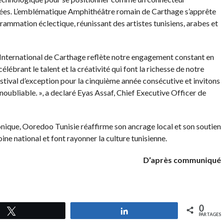
agées. L’emblématique Amphithéâtre romain de Carthage s’apprête
rammation éclectique, réunissant des artistes tunisiens, arabes et
l International de Carthage reflète notre engagement constant en
élébrant le talent et la créativité qui font la richesse de notre
ival d’exception pour la cinquième année consécutive et invitons
inoubliable. », a declaré Eyas Assaf, Chief Executive Officer de
iconique, Ooredoo Tunisie réaffirme son ancrage local et son soutien
oine national et font rayonner la culture tunisienne.
D’après communiqué
0
Tweetez
Partagez
PARTAGES