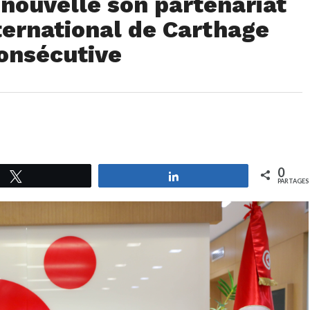
nouvelle son partenariat
nternational de Carthage
consécutive
0
Tweetez
Partagez
PARTAGES