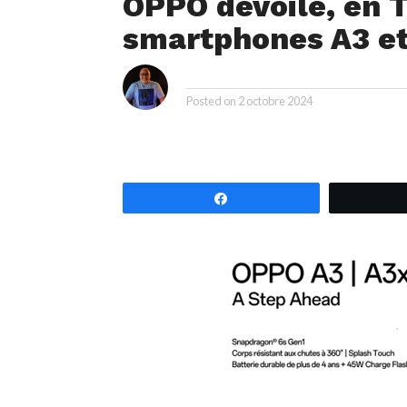
OPPO dévoile, en T
smartphones A3 et
i
By
Posted on
2 octobre 2024
Partagez