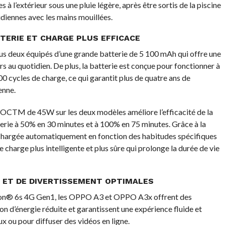
es à l’extérieur sous une pluie légère, après être sortis de la piscine
diennes avec les mains mouillées.
TERIE ET CHARGE PLUS EFFICACE
deux équipés d’une grande batterie de 5 100 mAh qui offre une
irs au quotidien. De plus, la batterie est conçue pour fonctionner à
0 cycles de charge, ce qui garantit plus de quatre ans de
enne.
OCTM de 45W sur les deux modèles améliore l’efficacité de la
tterie à 50% en 30 minutes et à 100% en 75 minutes. Grâce à la
t chargée automatiquement en fonction des habitudes spécifiques
 charge plus intelligente et plus sûre qui prolonge la durée de vie
 ET DE DIVERTISSEMENT OPTIMALES
gon® 6s 4G Gen1, les OPPO A3 et OPPO A3x offrent des
d’énergie réduite et garantissent une expérience fluide et
ux ou pour diffuser des vidéos en ligne.