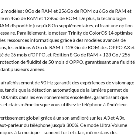
 en 2 modèles : 8Go de RAM et 256Go de ROM ou 6Go de RAM et
le en 4Go de RAM et 128Go de ROM. De plus, la technologie
AM disponible jusqu’à 8 Go supplémentaires, offrant une option
cessaire. Parallèlement, le moteur Trinity de ColorOS 14 optimise
on les ressources informatiques grâce à des modèles avancés de
ations, les éditions 6 Go de RAM + 128 Go de ROM des OPPO A3 et
idité de 36 mois d’OPPO, et l’édition 8 Go de RAM + 128 Go / 256
otection de fluidité de 50 mois d’OPPO, garantissant une fluidité
dant plusieurs années.
rafraîchissement de 90 Hz garantit des expériences de visionnage
s, tandis que la détection automatique de la lumière permet de
1 000 nits dans les environnements ensoleillés, garantissant que
 et clairs même lorsque vous utilisez le téléphone à l’extérieur.
rtissement global grâce à un son amélioré sur les A3 et A3x.
 haut-parleur du téléphone jusqu’à 300%. Ce mode Ultra Volume
niques à la musique – sonnent fort et clair, même dans des