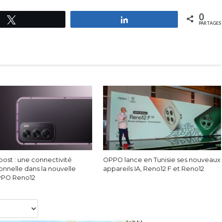
0
Tweetez
Partagez
PARTAGES
oost : une connectivité
OPPO lance en Tunisie ses nouveaux
onnelle dans la nouvelle
appareils IA, Reno12 F et Reno12
PPO Reno12