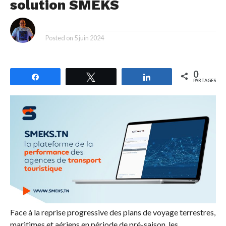
solution SMEKS
By
Posted on
5 juin 2024
0
Partagez
Tweetez
Partagez
PARTAGES
Face à la reprise progressive des plans de voyage terrestres,
maritimes et aériens en période de pré-saison, les