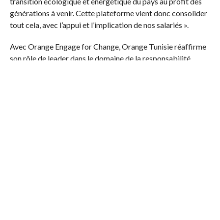
transition écologique et énergétique du pays au profit des
générations à venir. Cette plateforme vient donc consolider
tout cela, avec l’appui et l’implication de nos salariés ».
Avec Orange Engage for Change, Orange Tunisie réaffirme
son rôle de leader dans le domaine de la responsabilité
sociale et environnementale, tout en consolidant sa position
d’entreprise citoyenne engagée.
Pour en savoir plus sur la plateforme Orange Engage for
Change et sur les projets sociétaux déployés par OMEA,
connectez-vous sur le site internet
https://engageforchange.orange.com/fr
, découvrez en
images les témoignages des bénéficiaires, des salariés
bénévoles et rejoignez-nous dans cette belle aventure
sociétale !
D’après communiqué
Facebook Comments