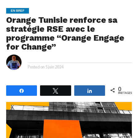
EN BREF
Orange Tunisie renforce sa
stratégie RSE avec le
programme “Orange Engage
for Change”
By
Posted on
5 juin 2024
0
Partagez
Tweetez
Partagez
PARTAGES