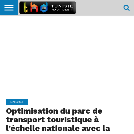
HOME
L’ACTUTHD
EN
PODCASTS
TEST
COMPARATIF
CARTE DE
CONTACT
BREF
DÉBIT
DÉBIT
COUVERTURE
MOBILE
MOBILE
EN BREF
Optimisation du parc de
transport touristique à
l’échelle nationale avec la