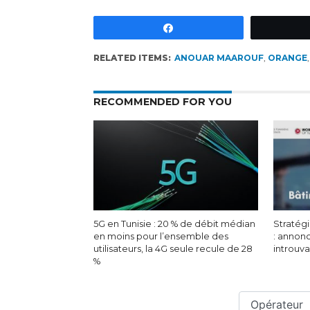
Partagez
RELATED ITEMS:
ANOUAR MAAROUF
,
ORANGE
RECOMMENDED FOR YOU
5G en Tunisie : 20 % de débit médian
Stratégi
en moins pour l’ensemble des
: annon
utilisateurs, la 4G seule recule de 28
introuv
%