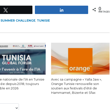
0
Tweetez
Partagez
PARTAGES
,
SUMMER CHALLENGE
,
TUNISIE
e nationale de l’IA en Tunisie
Avec sa campagne « Yalla Jaw »,
cée depuis 2018, toujours
Orange Tunisie renouvelle son
able en 2026
soutien aux festivals d’été de
Hammamet, Bizerte et Sfax