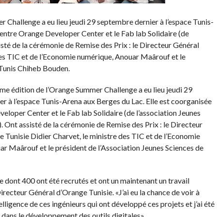
r Challenge a eu lieu jeudi 29 septembre dernier à l’espace Tunis-
 entre Orange Developer Center et le Fab lab Solidaire (de
isté de la cérémonie de Remise des Prix : le Directeur Général
des TIC et de l’Economie numérique, Anouar Maârouf et le
 Tunis Chiheb Bouden.
6ème édition de l’Orange Summer Challenge a eu lieu jeudi 29
r à l’espace Tunis-Arena aux Berges du Lac. Elle est coorganisée
eloper Center et le Fab lab Solidaire (de l’association Jeunes
. Ont assisté de la cérémonie de Remise des Prix : le Directeur
 Tunisie Didier Charvet, le ministre des TIC et de l’Economie
r Maârouf et le président de l’Association Jeunes Sciences de
dont 400 ont été recrutés et ont un maintenant un travail
irecteur Général d’Orange Tunisie. «J’ai eu la chance de voir à
ntelligence de ces ingénieurs qui ont développé ces projets et j’ai été
dans le développement des outils digitales».