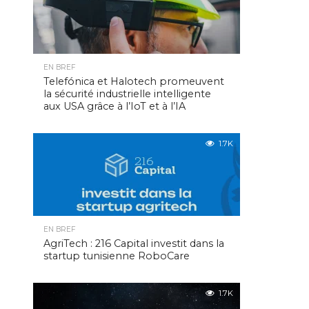
EN BREF
Telefónica et Halotech promeuvent
la sécurité industrielle intelligente
aux USA grâce à l’IoT et à l’IA
1.7K
EN BREF
AgriTech : 216 Capital investit dans la
startup tunisienne RoboCare
1.7K