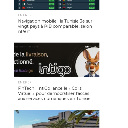
EN BREF
Navigation mobile : la Tunisie 3e sur
vingt pays à PIB comparable, selon
nPerf
2.1K
EN BREF
FinTech : IntiGo lance le « Colis
Virtuel » pour démocratiser l’accès
aux services numériques en Tunisie
2.0K