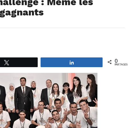
allenge : Même les
 gagnants
0
Tweetez
Partagez
PARTAGES