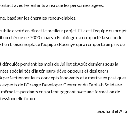
ntact avec les enfants ainsi que les personnes âgées.
, basé sur les énergies renouvelables.
blic a voté en direct le meilleur projet. Et c’est l’équipe du projet
it un chèque de 7000 dinars. «Ecobingo» a remporté la seconde
Et en troisième place l’équipe «Roomy» qui a remporté un prix de
 déroulée pendant les mois de Juillet et Août derniers sous la
entes spécialités d’ingénieurs-développeurs et designers
 à perfectionner leurs concepts innovants et à mettre en pratiques
es experts de l’Orange Developer Center et du FabLab Solidaire
s, même les perdants en sortent gagnant avec une formation de
ofessionnelle future.
Souha Bel Arbi