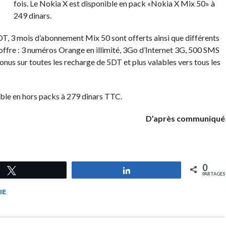
fois. Le Nokia X est disponible en pack «Nokia X Mix 50» à
249 dinars.
T, 3 mois d’abonnement Mix 50 sont offerts ainsi que différents
l’offre : 3 numéros Orange en illimité, 3Go d’Internet 3G, 500 SMS
onus sur toutes les recharge de 5DT et plus valables vers tous les
le en hors packs à 279 dinars TTC.
D’après communiqué
0
Tweetez
Partagez
PARTAGES
IE