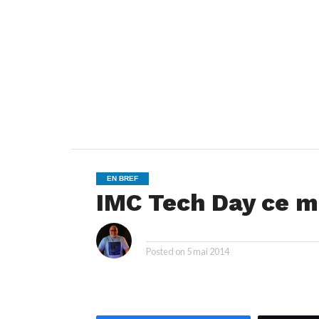
EN BREF
IMC Tech Day ce m
i
By
Posted on
5 mai 2014