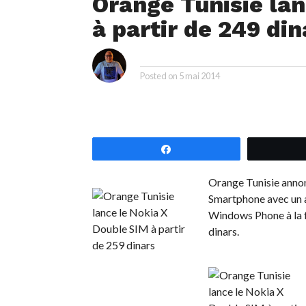
Orange Tunisie lan
à partir de 249 din
i
By
Posted on
5 mai 2014
Partagez
Orange Tunisie annon
Smartphone avec un a
Windows Phone à la f
dinars.