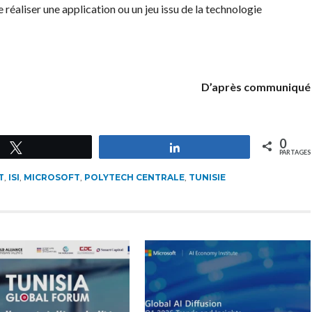
 réaliser une application ou un jeu issu de la technologie
D’après communiqué
0
Tweetez
Partagez
PARTAGES
T
,
ISI
,
MICROSOFT
,
POLYTECH CENTRALE
,
TUNISIE