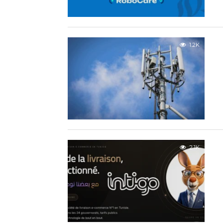
1.2K
2.1K