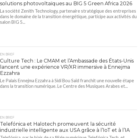
solutions photovoltaïques au BIG 5 Green Africa 2026
La société Zenith Technology, partenaire stratégique des entreprises
dans le domaine de la transition énergétique, participe aux activités du
salon BIG 5...
EN BREF
Culture Tech : Le CMAM et l’Ambassade des États-Unis
lancent une expérience VR/XR immersive à Ennejma
Ezzahra
Le Palais Ennejma Ezzahra à Sidi Bou Saïd franchit une nouvelle étape
dans la transition numérique. Le Centre des Musiques Arabes et...
EN BREF
Telefónica et Halotech promeuvent la sécurité
industrielle intelligente aux USA grâce à l’IoT et à l’IA
Telefónica, par le biais de sa filiale numérique Telefónica Tech, et