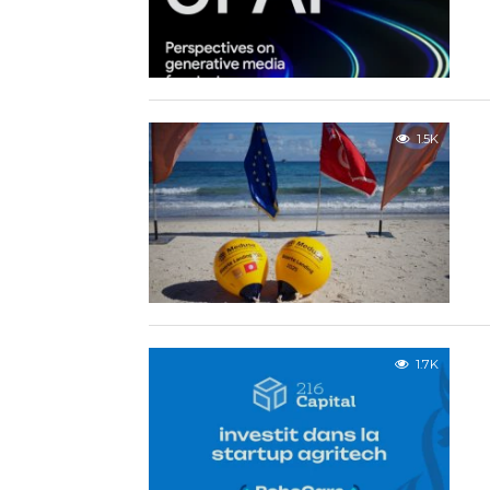
1.5K
1.7K