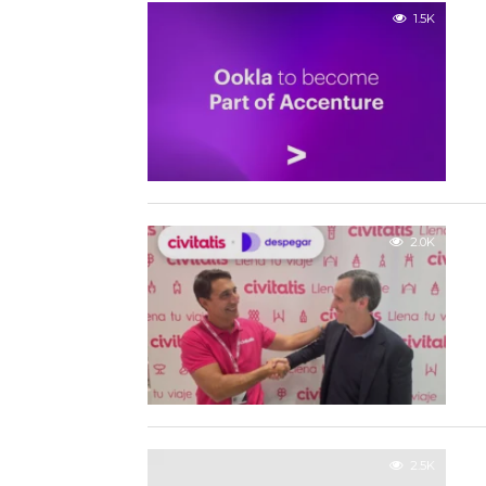
1.5K
2.0K
2.5K