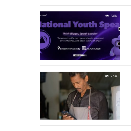
3.6K
2.5K