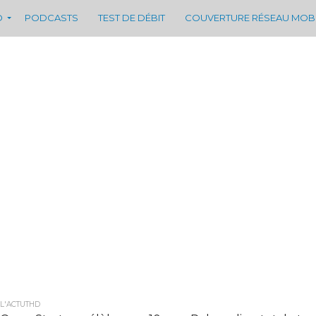
D
PODCASTS
TEST DE DÉBIT
COUVERTURE RÉSEAU MOB
L'ACTUTHD