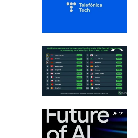
1.2K
931