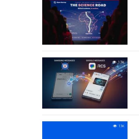
1.3K
1.1K