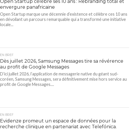
Open Startup célèbre ses 10 ans : Rebranding total et
envergure panafricaine
Open Startup marque une décennie d’existence et célèbre ces 10 ans
en dévoilant un parcours remarquable qui a transformé une initiative
locale...
EN BREF
Dès juillet 2026, Samsung Messages tire sa révérence
au profit de Google Messages
D’ici juillet 2026, l’application de messagerie native du géant sud-
coréen, Samsung Messages, sera définitivement mise hors service au
profit de Google Messages....
EN BREF
Evidenze promeut un espace de données pour la
recherche clinique en partenariat avec Telefónica.