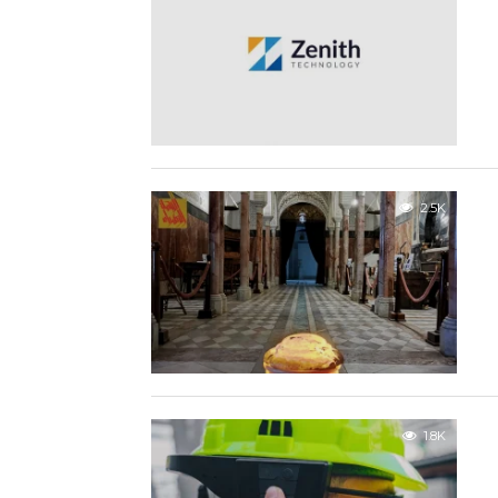
2.5K
1.8K