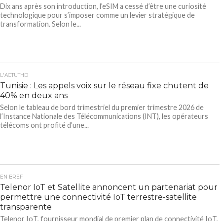
Dix ans après son introduction, l’eSIM a cessé d’être une curiosité
technologique pour s’imposer comme un levier stratégique de
transformation. Selon le...
L'ACTUTHD
Tunisie : Les appels voix sur le réseau fixe chutent de
40% en deux ans
Selon le tableau de bord trimestriel du premier trimestre 2026 de
l’Instance Nationale des Télécommunications (INT), les opérateurs
télécoms ont profité d’une...
EN BREF
Telenor IoT et Satellite annoncent un partenariat pour
permettre une connectivité IoT terrestre-satellite
transparente
Telenor IoT, fournisseur mondial de premier plan de connectivité IoT,