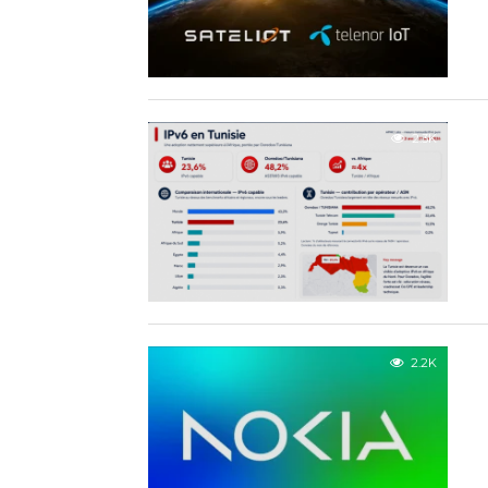
2.3K
2.2K