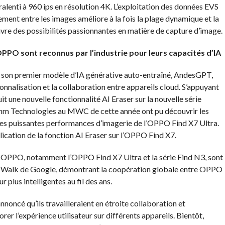
ralenti à 960 ips en résolution 4K. L’exploitation des données EVS
ent entre les images améliore à la fois la plage dynamique et la
vre des possibilités passionnantes en matière de capture d’image.
PPO sont reconnus par l’industrie pour leurs capacités d’IA
 son premier modèle d’IA générative auto-entraîné, AndesGPT,
onnalisation et la collaboration entre appareils cloud. S’appuyant
 une nouvelle fonctionnalité AI Eraser sur la nouvelle série
mm Technologies au MWC de cette année ont pu découvrir les
 les puissantes performances d’imagerie de l’OPPO Find X7 Ultra.
ication de la fonction AI Eraser sur l’OPPO Find X7.
s OPPO, notamment l’OPPO Find X7 Ultra et la série Find N3, sont
er Walk de Google, démontrant la coopération globale entre OPPO
 plus intelligentes au fil des ans.
oncé qu’ils travailleraient en étroite collaboration et
rer l’expérience utilisateur sur différents appareils. Bientôt,