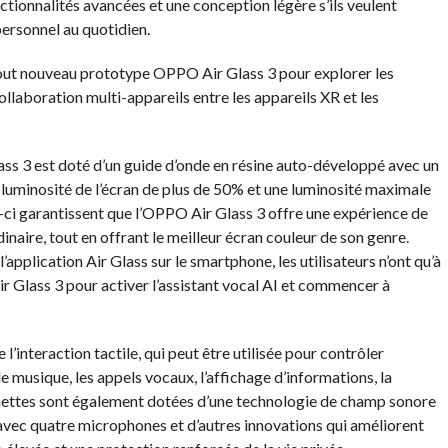
onctionnalités avancées et une conception légère s’ils veulent
 personnel au quotidien.
tout nouveau prototype OPPO Air Glass 3 pour explorer les
ollaboration multi-appareils entre les appareils XR et les
s 3 est doté d’un guide d’onde en résine auto-développé avec un
e luminosité de l’écran de plus de 50% et une luminosité maximale
-ci garantissent que l’OPPO Air Glass 3 offre une expérience de
inaire, tout en offrant le meilleur écran couleur de son genre.
pplication Air Glass sur le smartphone, les utilisateurs n’ont qu’à
 Glass 3 pour activer l’assistant vocal AI et commencer à
interaction tactile, qui peut être utilisée pour contrôler
e musique, les appels vocaux, l’affichage d’informations, la
lunettes sont également dotées d’une technologie de champ sonore
avec quatre microphones et d’autres innovations qui améliorent