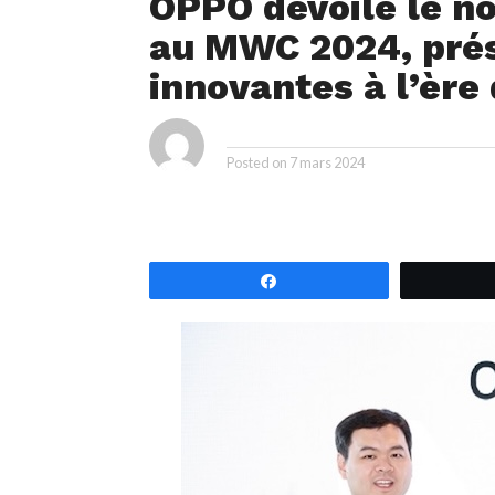
OPPO dévoile le n
au MWC 2024, prése
innovantes à l’ère 
ya
By
Posted on
7 mars 2024
Partagez