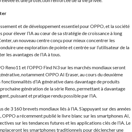
io élevée et une protection renforcée de la vie privée.
ter
tissement et de développement essentiel pour OPPO, et la société
pour élever l’IA au cœur de sa stratégie de croissance à long
enter, un nouveau centre conçu pour mieux concentrer les
onduire une exploration de pointe et centrée sur l’utilisateur de la
er les avantages de l’IA à tous.
PPO Reno11 et l’OPPO Find N3 sur les marchés mondiaux seront
 générative, notamment OPPO AI Eraser, au cours du deuxième
s fonctionnalités d’IA générative dans davantage de produits
prochaine génération de la série Reno, permettant à davantage
ligent, puissant et pratique rendu possible par l’IA.
de 3 160 brevets mondiaux liés à l’IA. S’appuyant sur des années
A, OPPO a récemment publié le livre blanc sur les smartphones AI,
tives sur les tendances futures et les applications clés de l’IA. Le
emplaceront les smartphones traditionnels pour déclencher une