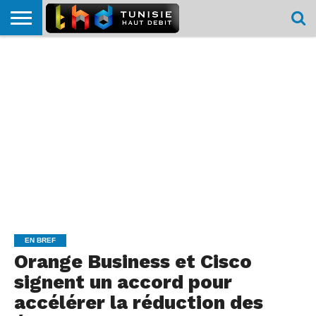
HOME
L’ACTUTHD
EN
PODCASTS
TEST
COMPARATIF
CARTE DE
CONTACT
BREF
DÉBIT
DÉBIT
COUVERTURE
MOBILE
MOBILE
EN BREF
Orange Business et Cisco
signent un accord pour
accélérer la réduction des