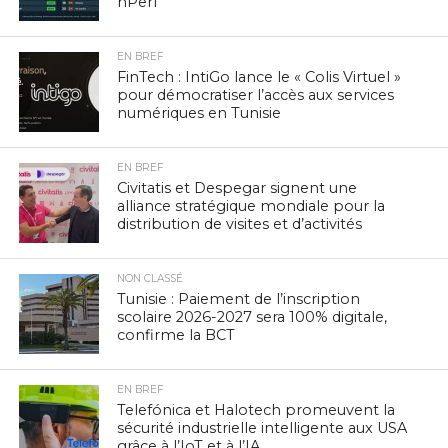
nPerf
EN BREF
FinTech : IntiGo lance le « Colis Virtuel »
pour démocratiser l’accès aux services
numériques en Tunisie
EN BREF
Civitatis et Despegar signent une
alliance stratégique mondiale pour la
distribution de visites et d’activités
NON CLASSÉ
Tunisie : Paiement de l’inscription
scolaire 2026-2027 sera 100% digitale,
confirme la BCT
EN BREF
Telefónica et Halotech promeuvent la
sécurité industrielle intelligente aux USA
grâce à l’IoT et à l’IA