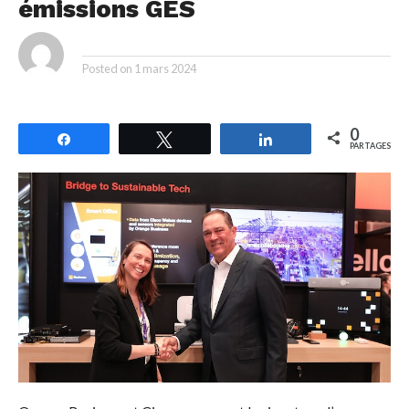
émissions GES
By
Posted on
1 mars 2024
0
Partagez
Tweetez
Partagez
PARTAGES