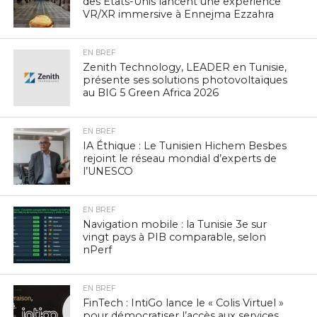
des États-Unis lancent une expérience
VR/XR immersive à Ennejma Ezzahra
EN BREF
Zenith Technology, LEADER en Tunisie,
présente ses solutions photovoltaïques
au BIG 5 Green Africa 2026
EN BREF
IA Éthique : Le Tunisien Hichem Besbes
rejoint le réseau mondial d’experts de
l’UNESCO
EN BREF
Navigation mobile : la Tunisie 3e sur
vingt pays à PIB comparable, selon
nPerf
EN BREF
FinTech : IntiGo lance le « Colis Virtuel »
pour démocratiser l’accès aux services