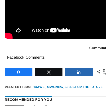
Communi
Facebook Comments
0
Partagez
Tweetez
Partagez
PA
RELATED ITEMS:
HUAWEI
,
MWC2024
,
SEEDS FOR THE FUTURE
RECOMMENDED FOR YOU