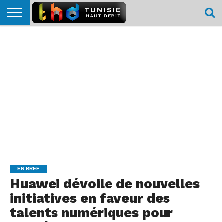
HOME
L’ACTUTHD
EN
PODCASTS
TEST
COMPARATIF
CARTE DE
CONTACT
BREF
DÉBIT
DÉBIT
COUVERTURE
MOBILE
MOBILE
EN BREF
Huawei dévoile de nouvelles
initiatives en faveur des
talents numériques pour