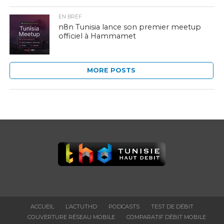
EN BREF
n8n Tunisia lance son premier meetup
officiel à Hammamet
MORE POSTS
ACCUEIL
L’ACTUTHD
PODCASTS
TEST DE DÉBIT
COUVERTURE RÉSEAU MOBILE
COMPARATIF DÉBIT MOBILE