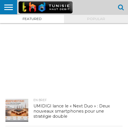
FEATURED
POPULAR
HOME
L’ACTUTHD
EN
PODCASTS
TEST
COMPARATIF
CARTE DE
CONTACT
BREF
DÉBIT
DÉBIT
COUVERTURE
MOBILE
MOBILE
EN BREF
UMIDIGI lance le « Next Duo » : Deux
nouveaux smartphones pour une
stratégie double