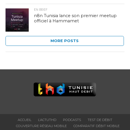
EN BREF
n8n Tunisia lance son premier meetup
officiel à Hammamet
MORE POSTS
ACCUEIL
L’ACTUTHD
PODCASTS
TEST DE DÉBIT
COUVERTURE RÉSEAU MOBILE
COMPARATIF DÉBIT MOBILE