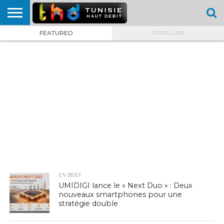
FEATURED
POPULAR
HOME
L’ACTUTHD
EN
PODCASTS
TEST
COMPARATIF
CARTE DE
CONTACT
BREF
DÉBIT
DÉBIT
COUVERTURE
MOBILE
MOBILE
EN BREF
UMIDIGI lance le « Next Duo » : Deux
nouveaux smartphones pour une
stratégie double