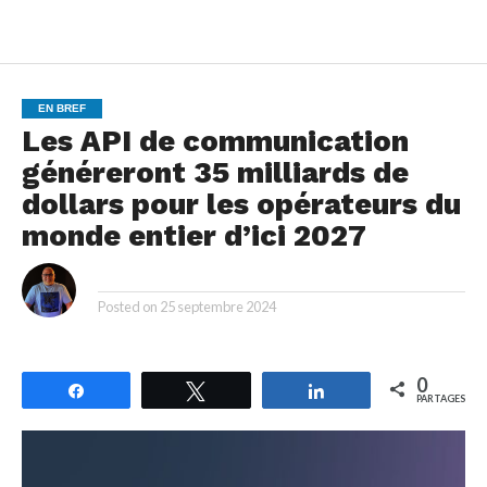
EN BREF
Les API de communication
généreront 35 milliards de
dollars pour les opérateurs du
monde entier d’ici 2027
By
Posted on
25 septembre 2024
0
Partagez
Tweetez
Partagez
PARTAGES