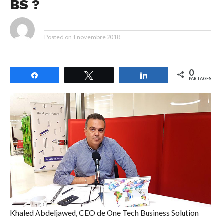
BS ?
By
Posted on
1 novembre 2018
0
Partagez
Tweetez
Partagez
PARTAGES
Khaled Abdeljawed, CEO de One Tech Business Solution