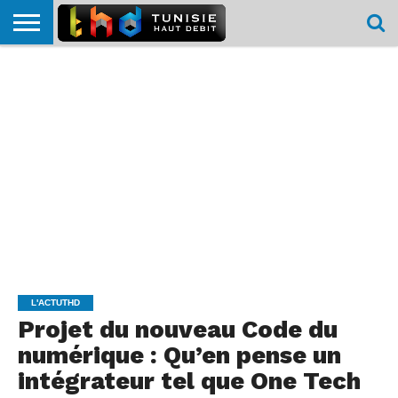
HOME
L’ACTUTHD
EN
PODCASTS
TEST
COMPARATIF
CARTE DE
CONTACT
BREF
DÉBIT
DÉBIT
COUVERTURE
MOBILE
MOBILE
L'ACTUTHD
Projet du nouveau Code du
numérique : Qu’en pense un
intégrateur tel que One Tech