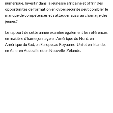
numérique. Investir dans la jeunesse africaine et offrir des
opportunités de formation en cybersécurité peut combler le
manque de compétences et s’attaquer aussi au chômage des
jeunes.”
Le rapport de cette année examine également les références
en matière d’hameçonnage en Amérique du Nord, en
Amérique du Sud, en Europe, au Royaume-Uni et en Irlande,
en Asie, en Australie et en Nouvelle-Zélande.
D’après communiqué
Facebook Comments
0
Partagez
Tweetez
Partagez
PARTAGES
RELATED ITEMS:
AFRIQUE
,
CYBERSECURITÉ
,
KNOWBE4
RECOMMENDED FOR YOU