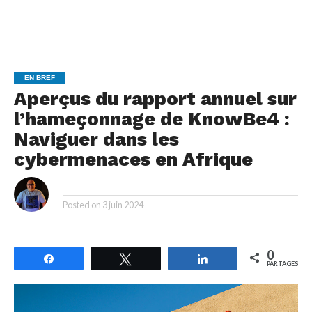
EN BREF
Aperçus du rapport annuel sur
l’hameçonnage de KnowBe4 :
Naviguer dans les
cybermenaces en Afrique
By
Posted on
3 juin 2024
0
Partagez
Tweetez
Partagez
PARTAGES