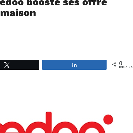
edoo booste ses offre
a maison
0
Tweetez
Partagez
PARTAGES