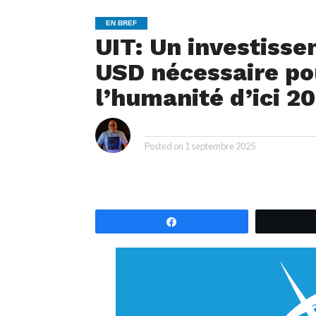
EN BREF
UIT: Un investissem
USD nécessaire po
l’humanité d’ici 2
i
By
Posted on
1 septembre 2025
Partagez