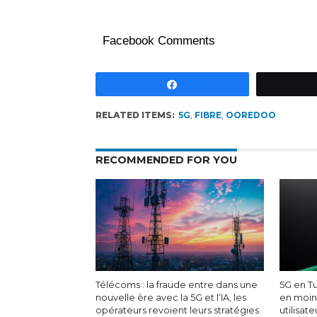
Facebook Comments
Partagez
RELATED ITEMS:
5G
,
FIBRE
,
OOREDOO
RECOMMENDED FOR YOU
Télécoms : la fraude entre dans une
5G en Tu
nouvelle ère avec la 5G et l’IA, les
en moin
opérateurs revoient leurs stratégies
utilisat