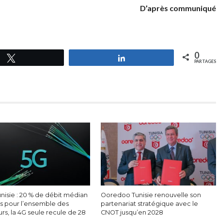
D’après communiqué
0
Tweetez
Partagez
PARTAGES
nisie : 20 % de débit médian
Ooredoo Tunisie renouvelle son
s pour l’ensemble des
partenariat stratégique avec le
eurs, la 4G seule recule de 28
CNOT jusqu’en 2028