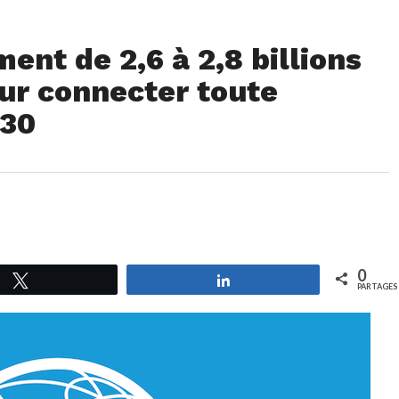
ent de 2,6 à 2,8 billions
ur connecter toute
030
0
Tweetez
Partagez
PARTAGES