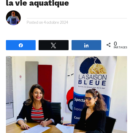
la vie aquatique
By
Posted on
4 octobre 2024
0
Partagez
Tweetez
Partagez
PARTAGES