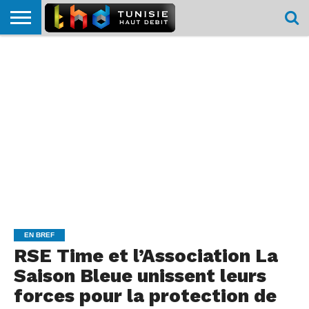
HOME
L’ACTUTHD
EN
PODCASTS
TEST
COMPARATIF
CARTE DE
CONTACT
BREF
DÉBIT
DÉBIT
COUVERTURE
MOBILE
MOBILE
EN BREF
RSE Time et l’Association La
Saison Bleue unissent leurs
forces pour la protection de