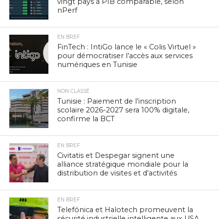
vingt pays à PIB comparable, selon
nPerf
EN BREF
FinTech : IntiGo lance le « Colis Virtuel »
pour démocratiser l’accès aux services
numériques en Tunisie
NON CLASSÉ
Tunisie : Paiement de l’inscription
scolaire 2026-2027 sera 100% digitale,
confirme la BCT
EN BREF
Civitatis et Despegar signent une
alliance stratégique mondiale pour la
distribution de visites et d’activités
EN BREF
Telefónica et Halotech promeuvent la
sécurité industrielle intelligente aux USA