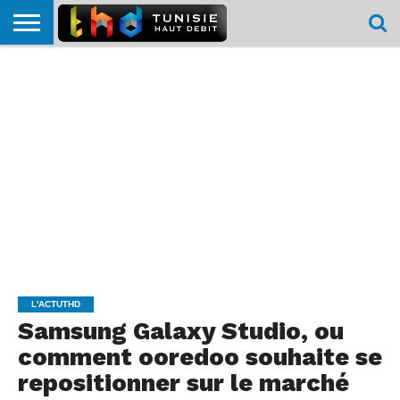
HOME
L’ACTUTHD
EN
PODCASTS
TEST
COMPARATIF
CARTE DE
CONTACT
BREF
DÉBIT
DÉBIT
COUVERTURE
MOBILE
MOBILE
L'ACTUTHD
Samsung Galaxy Studio, ou
comment ooredoo souhaite se
repositionner sur le marché