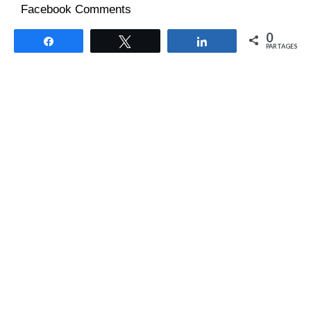
Facebook Comments
0
Partagez
Tweetez
Partagez
PARTAGES
RELATED ITEMS:
3G
,
CARTHAGE
,
CPR
,
GLOBALNET
,
GNET
,
MARIAM CHAKROUN
,
MONCEF MARZOUK
,
NACEUR
CHAKROUN
,
RADIO KALIMA
,
SIHEM BEN SEDRINE
RECOMMENDED FOR YOU
Tunisie. Loi sur l’artiste et les métiers
artistiques : ce que le texte change pour
les opérateurs télécoms et les FAI
GlobalNet dément toute
compromission de ses bases de
données après une alerte du CERT
financier