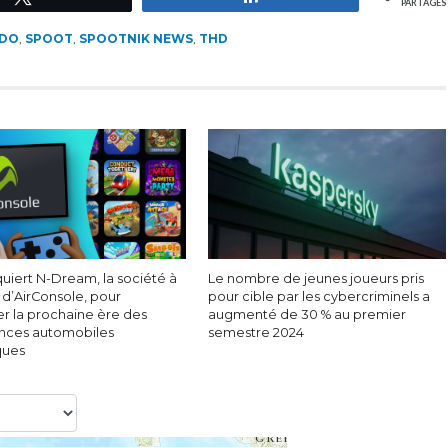
PARTAGES
NDO
,
SPOOT
,
SPOOTNIK NEWS
,
THD
uiert N-Dream, la société à
Le nombre de jeunes joueurs pris
e d’AirConsole, pour
pour cible par les cybercriminels a
er la prochaine ère des
augmenté de 30 % au premier
nces automobiles
semestre 2024
ques