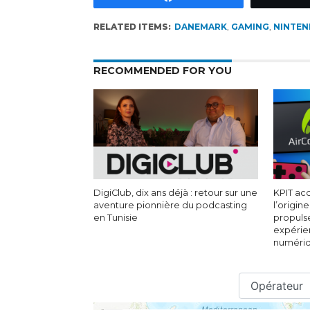
RELATED ITEMS:
DANEMARK
,
GAMING
,
NINTE
RECOMMENDED FOR YOU
DigiClub, dix ans déjà : retour sur une
KPIT acq
aventure pionnière du podcasting
l’origin
en Tunisie
propuls
expérie
numéri