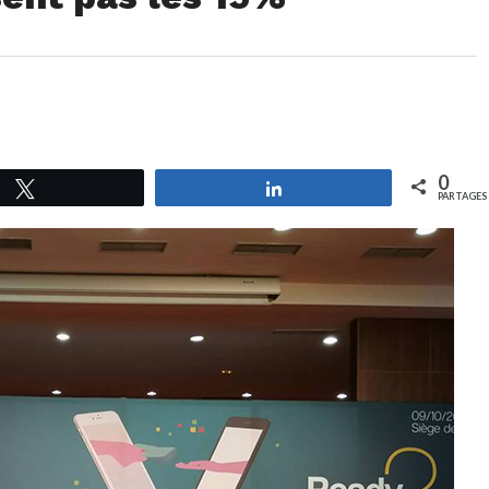
0
Tweetez
Partagez
PARTAGES