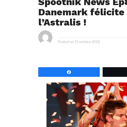
Spootnik News Ep8
Danemark félicite 
l’Astralis !
By
Posted on
11 octobre 2018
Partagez