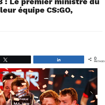
 : Le premier ministre du
leur équipe CS:GO,
0
Tweetez
Partagez
PARTAGES