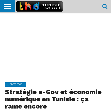
HOME
L’ACTUTHD
EN
PODCASTS
TEST
COMPARATIF
CARTE DE
CONTACT
BREF
DÉBIT
DÉBIT
COUVERTURE
MOBILE
MOBILE
L'ACTUTHD
Stratégie e-Gov et économie
numérique en Tunisie : ça
rame encore