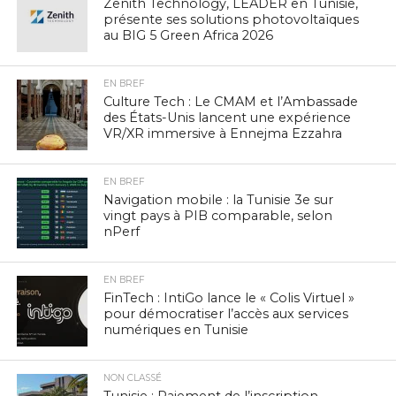
Zenith Technology, LEADER en Tunisie,
présente ses solutions photovoltaïques
au BIG 5 Green Africa 2026
EN BREF
Culture Tech : Le CMAM et l’Ambassade
des États-Unis lancent une expérience
VR/XR immersive à Ennejma Ezzahra
EN BREF
Navigation mobile : la Tunisie 3e sur
vingt pays à PIB comparable, selon
nPerf
EN BREF
FinTech : IntiGo lance le « Colis Virtuel »
pour démocratiser l’accès aux services
numériques en Tunisie
NON CLASSÉ
Tunisie : Paiement de l’inscription