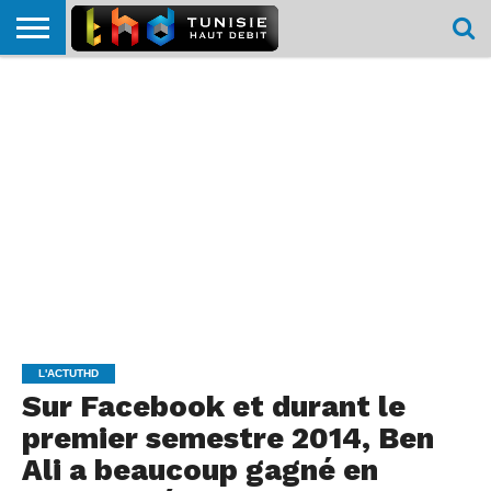
HOME
L’ACTUTHD
EN
PODCASTS
TEST
COMPARATIF
CARTE DE
CONTACT
BREF
DÉBIT
DÉBIT
COUVERTURE
MOBILE
MOBILE
L'ACTUTHD
Sur Facebook et durant le
premier semestre 2014, Ben
Ali a beaucoup gagné en