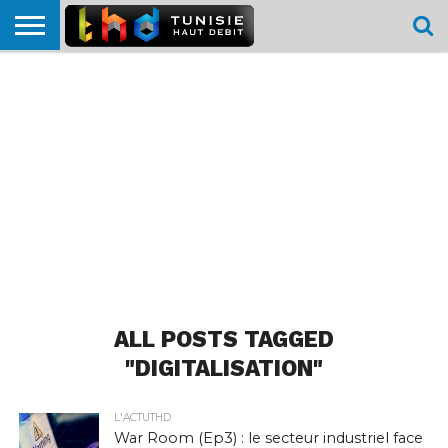
HOME
L’ACTUTHD
EN
PODCASTS
TEST
COMPARATIF
CARTE DE
CONTACT
BREF
DÉBIT
DÉBIT
COUVERTURE
MOBILE
MOBILE
ALL POSTS TAGGED
"DIGITALISATION"
L'ACTUTHD
War Room (Ep3) : le secteur industriel face