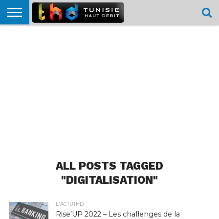
HOME
L’ACTUTHD
EN
PODCASTS
TEST
COMPARATIF
CARTE DE
CONTACT
BREF
DÉBIT
DÉBIT
COUVERTURE
MOBILE
MOBILE
ALL POSTS TAGGED
"DIGITALISATION"
L'ACTUTHD
Rise’UP 2022 – Les challenges de la