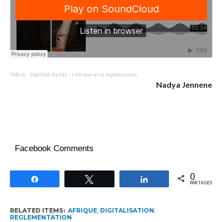
THD.tn
·
DigiClub Ep141 : l’Afrique et la digitalisation
Nadya Jennene
Facebook Comments
0
Partagez
Tweetez
Partagez
PARTAGES
RELATED ITEMS:
AFRIQUE
,
DIGITALISATION
,
REGLEMENTATION