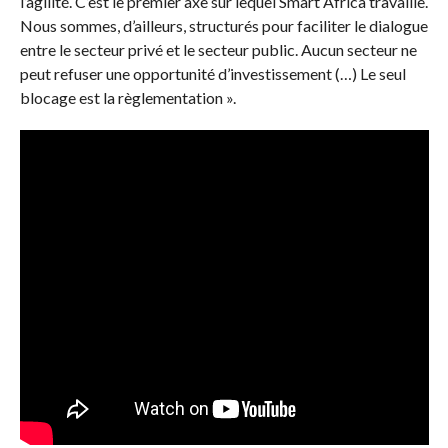
l’agilité.
C’est le premier axe sur lequel Smart
Africa
travaille.
Nous sommes, d’ailleurs, structurés pour faciliter le dialogue
entre le secteur privé et le secteur public.
Aucun secteur ne
peut refuser une opportunité d’investissement
(…)
Le
seul
blocage est la
règlementation
».