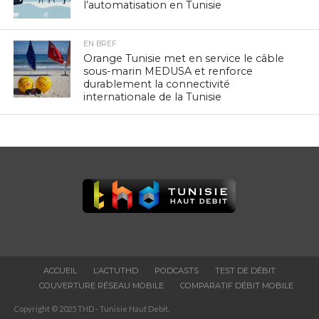
l’automatisation en Tunisie
EN BREF
Orange Tunisie met en service le câble
sous-marin MEDUSA et renforce
durablement la connectivité
internationale de la Tunisie
ACCUEIL
L’ACTUTHD
PODCASTS
TEST DE DÉBIT
COUVERTURE RÉSEAU MOBILE
COMPARATIF DÉBIT MOBILE
Copyright © 2025 THD - Tunisie Haut Debit.