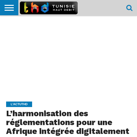
HOME
L’ACTUTHD
EN
PODCASTS
TEST
COMPARATIF
CARTE DE
CONTACT
BREF
DÉBIT
DÉBIT
COUVERTURE
MOBILE
MOBILE
L'ACTUTHD
L’harmonisation des
réglementations pour une
Afrique intégrée digitalement