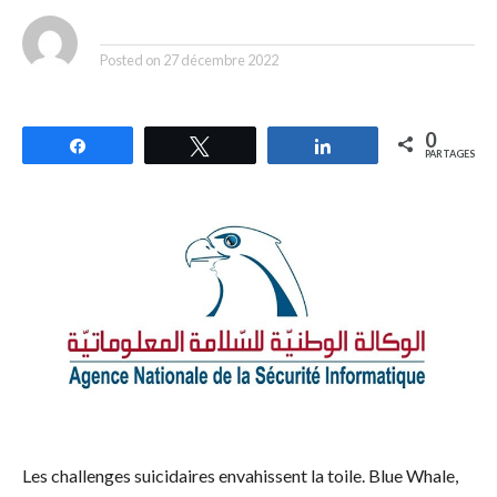
By
Posted on
27 décembre 2022
0
Partagez
Tweetez
Partagez
PARTAGES
Les challenges suicidaires envahissent la toile. Blue Whale,