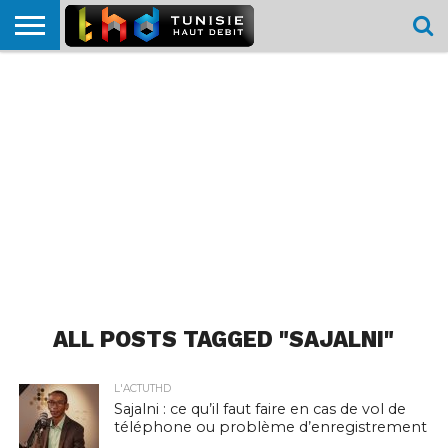
HOME
L’ACTUTHD
EN
PODCASTS
TEST
COMPARATIF
CARTE DE
CONTACT
BREF
DÉBIT
DÉBIT
COUVERTURE
MOBILE
MOBILE
ALL POSTS TAGGED "SAJALNI"
L'ACTUTHD
Sajalni : ce qu’il faut faire en cas de vol de
téléphone ou problème d’enregistrement