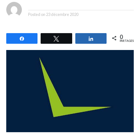
By
Posted on
23 décembre 2020
0
Partagez
Tweetez
Partagez
PARTAGES