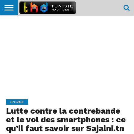
HOME
L’ACTUTHD
EN
PODCASTS
TEST
COMPARATIF
CARTE DE
CONTACT
BREF
DÉBIT
DÉBIT
COUVERTURE
MOBILE
MOBILE
EN BREF
Lutte contre la contrebande
et le vol des smartphones : ce
qu’il faut savoir sur Sajalni.tn