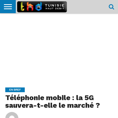
HOME
L’ACTUTHD
EN
PODCASTS
TEST
COMPARATIF
CARTE DE
CONTACT
BREF
DÉBIT
DÉBIT
COUVERTURE
MOBILE
MOBILE
EN BREF
Téléphonie mobile : la 5G
sauvera-t-elle le marché ?
By