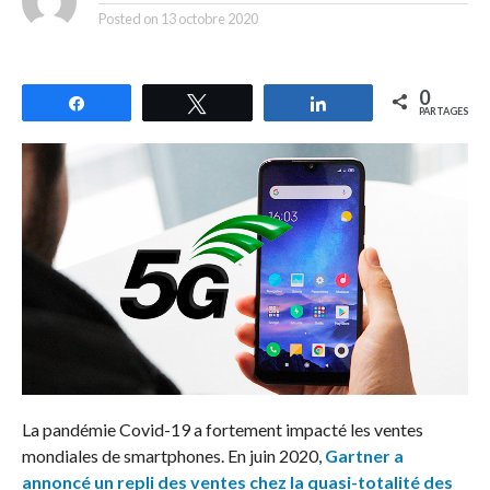
Posted on
13 octobre 2020
0
Partagez
Tweetez
Partagez
PARTAGES
La pandémie Covid-19 a fortement impacté les ventes
mondiales de smartphones. En juin 2020,
Gartner a
annoncé un repli des ventes chez la quasi-totalité des