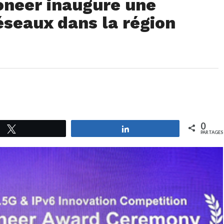
oneer inaugure une
éseaux dans la région
0
Tweetez
Partagez
PARTAGES