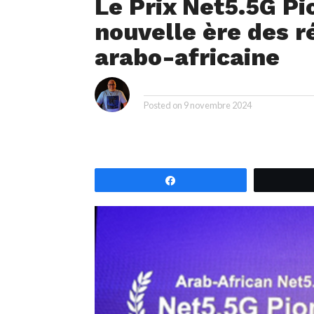
Le Prix Net5.5G Pi
nouvelle ère des r
arabo-africaine
i
By
Posted on
9 novembre 2024
Partagez