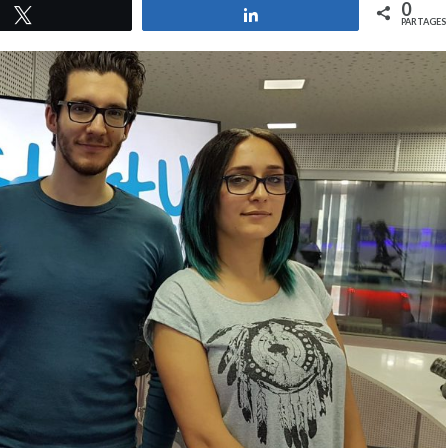
0
Tweetez
Partagez
PARTAGES