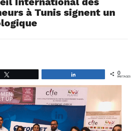
il International des
urs à Tunis signent un
ologique
0
Tweetez
Partagez
PARTAGES