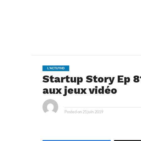
L'ACTUTHD
Startup Story Ep 81
aux jeux vidéo
ya
By
Posted on
21 juin 2019