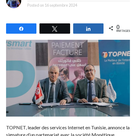
Posted on
16 septembre 2024
0
Partagez
Tweetez
Partagez
PARTAGES
TOPNET, leader des services Internet en Tunisie, annonce la
signature d’un partenariat avec la société Monétique