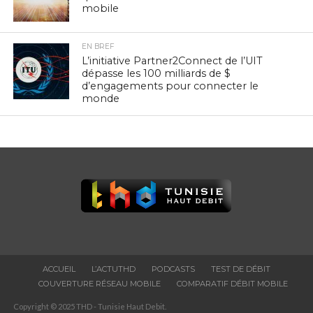
mobile
EN BREF
L’initiative Partner2Connect de l’UIT
dépasse les 100 milliards de $
d’engagements pour connecter le
monde
ACCUEIL
L’ACTUTHD
PODCASTS
TEST DE DÉBIT
COUVERTURE RÉSEAU MOBILE
COMPARATIF DÉBIT MOBILE
Copyright © 2025 THD - Tunisie Haut Debit.