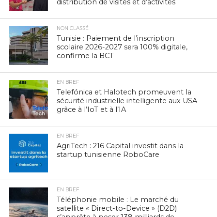
distribution de visites et d’activités
NON CLASSÉ
Tunisie : Paiement de l’inscription
scolaire 2026-2027 sera 100% digitale,
confirme la BCT
EN BREF
Telefónica et Halotech promeuvent la
sécurité industrielle intelligente aux USA
grâce à l’IoT et à l’IA
EN BREF
AgriTech : 216 Capital investit dans la
startup tunisienne RoboCare
EN BREF
Téléphonie mobile : Le marché du
satellite « Direct-to-Device » (D2D)
s’apprête à peser 138 milliards de