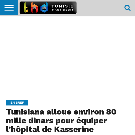
HOME
L’ACTUTHD
EN
PODCASTS
TEST
COMPARATIF
CARTE DE
CONTACT
BREF
DÉBIT
DÉBIT
COUVERTURE
MOBILE
MOBILE
EN BREF
Tunisiana alloue environ 80
mille dinars pour équiper
l’hôpital de Kasserine