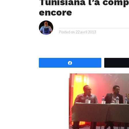
Tunisiana l’a comp
encore
i
By
Posted on
22 avril 2013
Partagez