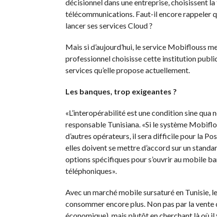
décisionnel dans une entreprise, choisissent la
télécommunications. Faut-il encore rappeler qu
lancer ses services Cloud ?
Mais si d’aujourd’hui, le service Mobiflouss me
professionnel choisisse cette institution publi
services qu’elle propose actuellement.
Les banques, trop exigeantes ?
«L’interopérabilité est une condition sine qua 
responsable Tunisiana. «Si le système Mobifl
d’autres opérateurs, il sera difficile pour la P
elles doivent se mettre d’accord sur un standar
options spécifiques pour s’ouvrir au mobile b
téléphoniques».
Avec un marché mobile sursaturé en Tunisie, le 
consommer encore plus. Non pas par la vente d
économique), mais plutôt en cherchant là où il