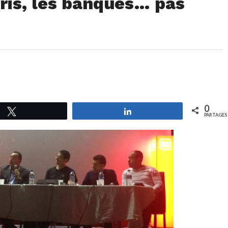
ris, les banques… pas
0
Tweetez
Partagez
PARTAGES