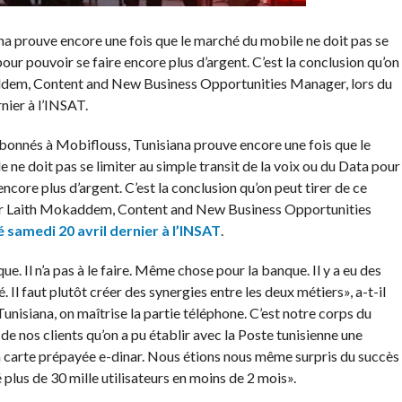
a prouve encore une fois que le marché du mobile ne doit pas se
pour pouvoir se faire encore plus d’argent. C’est la conclusion qu’on
kaddem, Content and New Business Opportunities Manager, lors du
nier à l’INSAT.
bonnés à Mobiflouss, Tunisiana prouve encore une fois que le
ne doit pas se limiter au simple transit de la voix ou du Data pour
encore plus d’argent. C’est la conclusion qu’on peut tirer de ce
par Laith Mokaddem, Content and New Business Opportunities
 samedi 20 avril dernier à l’INSAT
.
e. Il n’a pas à le faire. Même chose pour la banque. Il y a eu des
Il faut plutôt créer des synergies entre les deux métiers», a-t-il
unisiana, on maîtrise la partie téléphone. C’est notre corps du
 de nos clients qu’on a pu établir avec la Poste tunisienne une
a carte prépayée e-dinar. Nous étions nous même surpris du succès
plus de 30 mille utilisateurs en moins de 2 mois».