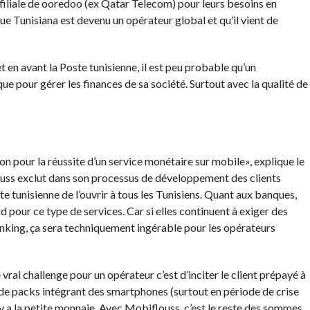
 filiale de ooredoo (ex Qatar Telecom) pour leurs besoins en
e Tunisiana est devenu un opérateur global et qu’il vient de
t en avant la Poste tunisienne, il est peu probable qu’un
que pour gérer les finances de sa société. Surtout avec la qualité de
non pour la réussite d’un service monétaire sur mobile», explique le
ouss exclut dans son processus de développement des clients
oste tunisienne de l’ouvrir à tous les Tunisiens. Quant aux banques,
d pour ce type de services. Car si elles continuent à exiger des
anking, ça sera techniquement ingérable pour les opérateurs
vrai challenge pour un opérateur c’est d’inciter le client prépayé à
e packs intégrant des smartphones (surtout en période de crise
 y a la petite monnaie. Avec Mobiflouss, c’est le reste des sommes