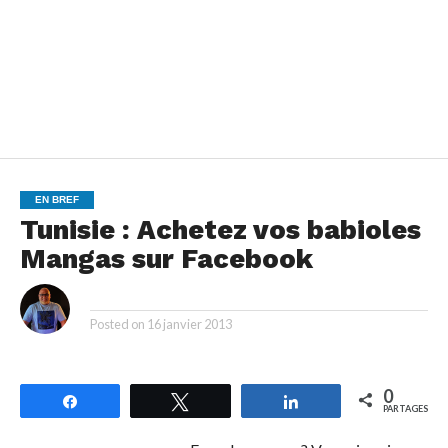
EN BREF
Tunisie : Achetez vos babioles
Mangas sur Facebook
By
Posted on
16 janvier 2013
0
Partagez
Tweetez
Partagez
PARTAGES