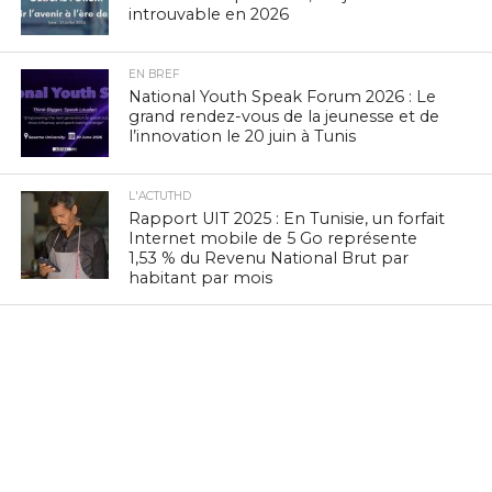
introuvable en 2026
EN BREF
National Youth Speak Forum 2026 : Le
grand rendez-vous de la jeunesse et de
l’innovation le 20 juin à Tunis
L'ACTUTHD
Rapport UIT 2025 : En Tunisie, un forfait
Internet mobile de 5 Go représente
1,53 % du Revenu National Brut par
habitant par mois
EN BREF
Zenith Technology, LEADER en Tunisie,
présente ses solutions photovoltaïques
au BIG 5 Green Africa 2026
EN BREF
Culture Tech : Le CMAM et l’Ambassade
des États-Unis lancent une expérience