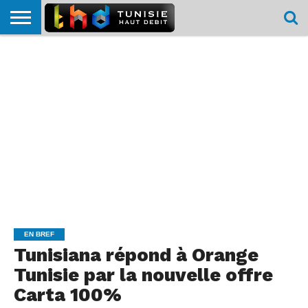
HOME
L’ACTUTHD
EN
PODCASTS
TEST
COMPARATIF
CARTE DE
CONTACT
BREF
DÉBIT
DÉBIT
COUVERTURE
MOBILE
MOBILE
EN BREF
Tunisiana répond à Orange
Tunisie par la nouvelle offre
Carta 100%