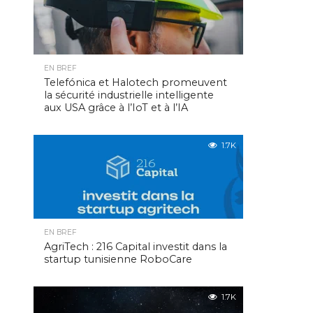
EN BREF
Telefónica et Halotech promeuvent
la sécurité industrielle intelligente
aux USA grâce à l’IoT et à l’IA
1.7K
EN BREF
AgriTech : 216 Capital investit dans la
startup tunisienne RoboCare
1.7K