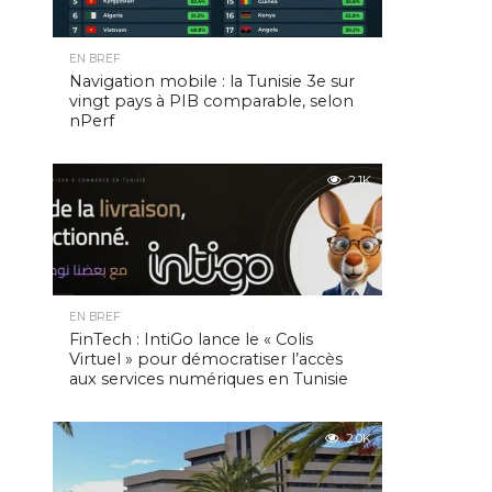
EN BREF
Navigation mobile : la Tunisie 3e sur
vingt pays à PIB comparable, selon
nPerf
2.1K
EN BREF
FinTech : IntiGo lance le « Colis
Virtuel » pour démocratiser l’accès
aux services numériques en Tunisie
2.0K