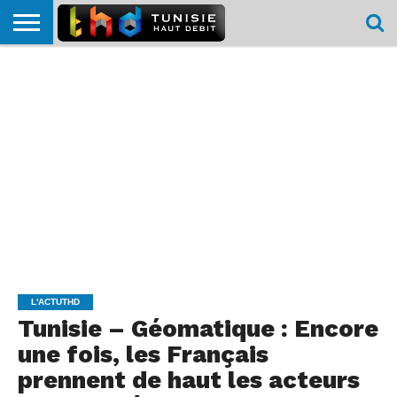
HOME
L’ACTUTHD
EN
PODCASTS
TEST
COMPARATIF
CARTE DE
CONTACT
BREF
DÉBIT
DÉBIT
COUVERTURE
MOBILE
MOBILE
L'ACTUTHD
Tunisie – Géomatique : Encore
une fois, les Français
prennent de haut les acteurs