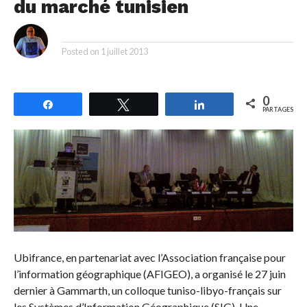
du marché tunisien
By
Posted on
1 juillet 2013
0
Partagez
Tweetez
Partagez
PARTAGES
Ubifrance, en partenariat avec l’Association française pour
l’information géographique (AFIGEO), a organisé le 27 juin
dernier à Gammarth, un colloque tuniso-libyo-français sur
les Systèmes d’Information Géographique (SIG). Une