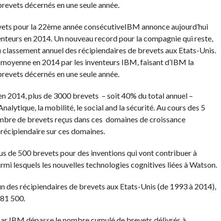
brevets décernés en une seule année.
IBM annonce aujourd’hui
enteurs en 2014. Un nouveau record pour la compagnie qui reste,
u classement annuel des récipiendaires de brevets aux Etats-Unis.
n moyenne en 2014 par les inventeurs IBM, faisant d’IBM la
brevets décernés en une seule année.
en 2014, plus de 3000 brevets – soit 40% du total annuel –
alytique, la mobilité, le social and la sécurité. Au cours des 5
ombre de brevets reçus dans ces domaines de croissance
 récipiendaire sur ces domaines.
s de 500 brevets pour des inventions qui vont contribuer à
armi lesquels les nouvelles technologies cognitives liées à Watson.
 des récipiendaires de brevets aux Etats-Unis (de 1993 à 2014),
s 81 500.
ar IBM dépasse le nombre cumulé de brevets délivrés à