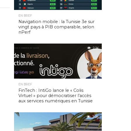
EN BREF
Navigation mobile : la Tunisie 3e sur
vingt pays à PIB comparable, selon
nPerf
2.1K
EN BREF
FinTech : IntiGo lance le « Colis
Virtuel » pour démocratiser l’accès
aux services numériques en Tunisie
2.0K