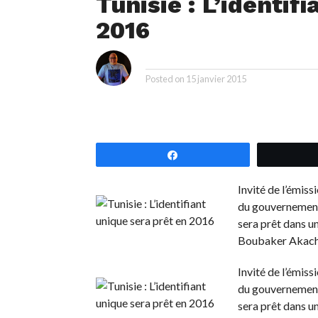
Tunisie : L’identif
2016
i
By
Posted on
15 janvier 2015
Partagez
Invité de l’émis
du gouvernement 
sera prêt dans un
Boubaker Akach
Invité de l’émis
du gouvernement 
sera prêt dans un