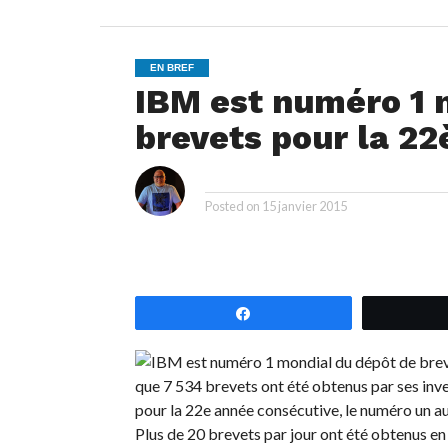
EN BREF
IBM est numéro 1 
brevets pour la 2
i
By
Posted on
15 janvier 2015
Partagez
que 7 534 brevets ont été obtenus par ses inv
pour la 22e année consécutive, le numéro un a
Plus de 20 brevets par jour ont été obtenus e