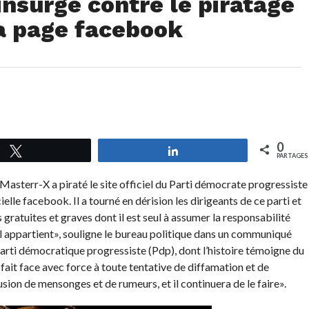
insurge contre le piratage
sa page facebook
0
Tweetez
Partagez
PARTAGES
sterr-X a piraté le site officiel du Parti démocrate progressiste
elle facebook. Il a tourné en dérision les dirigeants de ce parti et
 gratuites et graves dont il est seul à assumer la responsabilité
e il appartient», souligne le bureau politique dans un communiqué
Parti démocratique progressiste (Pdp), dont l’histoire témoigne du
 fait face avec force à toute tentative de diffamation et de
sion de mensonges et de rumeurs, et il continuera de le faire».