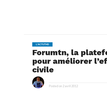
L'ACTUTHD
Forumtn, la plate
pour améliorer l’ef
civile
i
By
Posted on
2 avril 2012