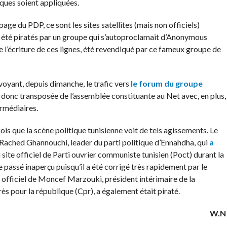
iques soient appliquées.
page du PDP, ce sont les sites satellites (mais non officiels)
t été piratés par un groupe qui s’autoproclamait d’Anonymous
e l’écriture de ces lignes, été revendiqué par ce fameux groupe de
yant, depuis dimanche, le trafic vers
le forum du groupe
st donc transposée de l’assemblée constituante au Net avec, en plus,
rmédiaires.
ois que la scène politique tunisienne voit de tels agissements. Le
e Rached Ghannouchi, leader du parti politique d’Ennahdha, qui
a
du site officiel de Parti ouvrier communiste tunisien (Poct) durant la
 passé inaperçu puisqu’il a été corrigé très rapidement par le
te officiel de Moncef Marzouki, président intérimaire de la
ès pour la république (Cpr), a également était piraté.
W.N