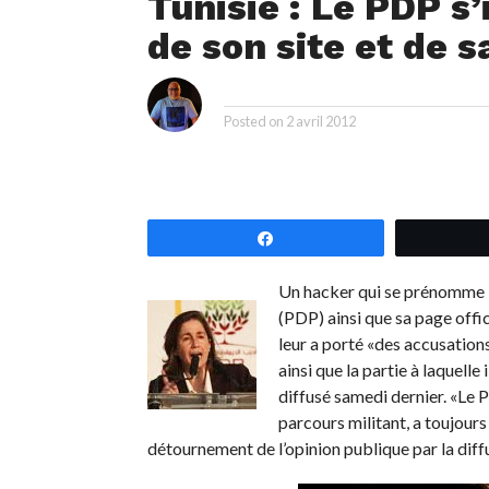
Tunisie : Le PDP s’
de son site et de 
i
By
Posted on
2 avril 2012
Partagez
Un hacker qui se prénomme Ma
(PDP) ainsi que sa page offici
leur a porté «des accusations
ainsi que la partie à laquell
diffusé samedi dernier. «Le 
parcours militant, a toujours
détournement de l’opinion publique par la diffu