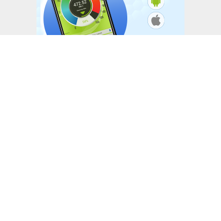
L'ACTUTHD
Stratégie nationale de l’IA en Tunisie :
annoncée depuis 2018, toujours
introuvable en 2026
EN BREF
National Youth Speak Forum 2026 : Le
grand rendez-vous de la jeunesse et de
l’innovation le 20 juin à Tunis
L'ACTUTHD
Rapport UIT 2025 : En Tunisie, un forfait
Internet mobile de 5 Go représente
1,53 % du Revenu National Brut par
habitant par mois