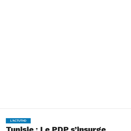
L'ACTUTHD
Tunisie : Le PDP s’insurge