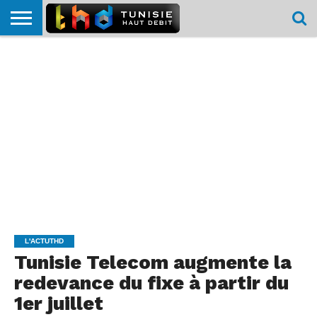
HOME
L’ACTUTHD
EN
PODCASTS
TEST
COMPARATIF
CARTE DE
CONTACT
BREF
DÉBIT
DÉBIT
COUVERTURE
MOBILE
MOBILE
L'ACTUTHD
Tunisie Telecom augmente la
redevance du fixe à partir du
1er juillet