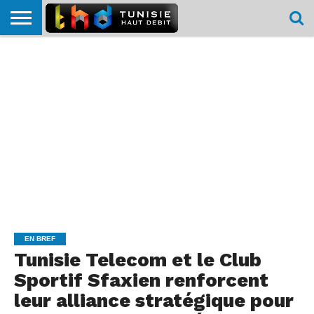
HOME
L’ACTUTHD
EN
PODCASTS
TEST
COMPARATIF
CARTE DE
CONTACT
BREF
DÉBIT
DÉBIT
COUVERTURE
MOBILE
MOBILE
EN BREF
Tunisie Telecom et le Club
Sportif Sfaxien renforcent
leur alliance stratégique pour