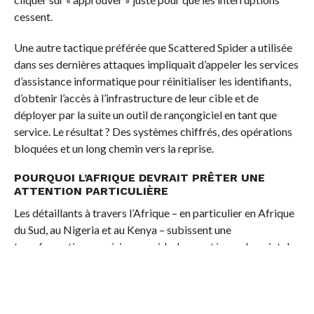
cessent.
Une autre tactique préférée que Scattered Spider a utilisée
dans ses dernières attaques impliquait d’appeler les services
d’assistance informatique pour réinitialiser les identifiants,
d’obtenir l’accès à l’infrastructure de leur cible et de
déployer par la suite un outil de rançongiciel en tant que
service. Le résultat ? Des systèmes chiffrés, des opérations
bloquées et un long chemin vers la reprise.
POURQUOI L’AFRIQUE DEVRAIT PRÊTER UNE
ATTENTION PARTICULIÈRE
Les détaillants à travers l’Afrique – en particulier en Afrique
du Sud, au Nigeria et au Kenya – subissent une
transformation numérique rapide. Les systèmes de point de
vente basés sur le cloud, les plateformes d’inventaire
centralisées et les programmes de fidélité basés sur les
données sont désormais la norme. Mais ces avancées
numériques élargissent également les surfaces d’attaque.