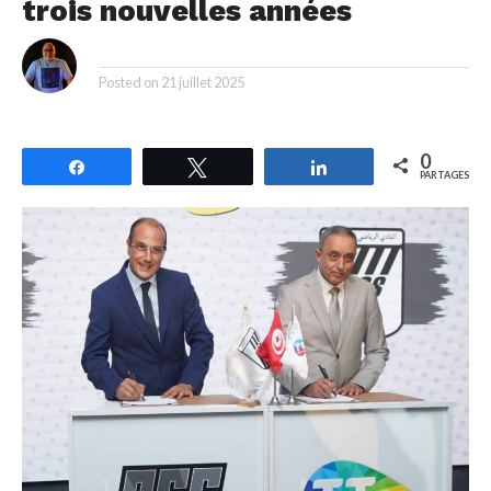
trois nouvelles années
By
Posted on
21 juillet 2025
0
Partagez
Tweetez
Partagez
PARTAGES