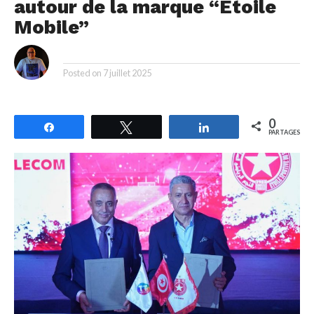
autour de la marque “Étoile
Mobile”
By
Posted on
7 juillet 2025
0
Partagez
Tweetez
Partagez
PARTAGES