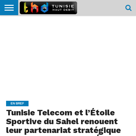
HOME
L’ACTUTHD
EN
PODCASTS
TEST
COMPARATIF
CARTE DE
CONTACT
BREF
DÉBIT
DÉBIT
COUVERTURE
MOBILE
MOBILE
EN BREF
Tunisie Telecom et l’Étoile
Sportive du Sahel renouent
leur partenariat stratégique