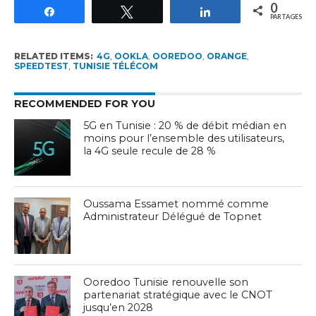
0
Partagez
Tweetez
Partagez
PARTAGES
RELATED ITEMS:
4G
,
OOKLA
,
OOREDOO
,
ORANGE
,
SPEEDTEST
,
TUNISIE TÉLÉCOM
RECOMMENDED FOR YOU
5G en Tunisie : 20 % de débit médian en
moins pour l’ensemble des utilisateurs,
la 4G seule recule de 28 %
Oussama Essamet nommé comme
Administrateur Délégué de Topnet
Ooredoo Tunisie renouvelle son
partenariat stratégique avec le CNOT
jusqu’en 2028