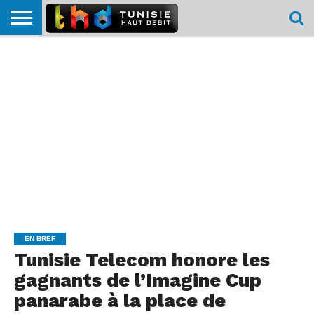
HOME
L’ACTUTHD
EN
PODCASTS
TEST
COMPARATIF
CARTE DE
CONTACT
BREF
DÉBIT
DÉBIT
COUVERTURE
MOBILE
MOBILE
EN BREF
Tunisie Telecom honore les
gagnants de l’Imagine Cup
panarabe à la place de