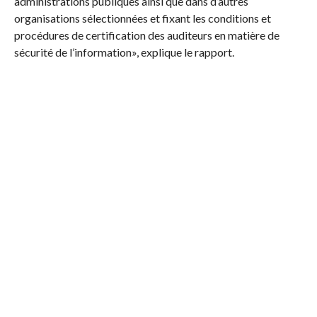
administrations publiques ainsi que dans d’autres
organisations sélectionnées et fixant les conditions et
procédures de certification des auditeurs en matière de
sécurité de l’information», explique le rapport.
Pour le cas du Maroc, c’est plutôt le cadre de la stratégie
nationale de cybersécurité, qui donne un meilleur
classement au Royaume Chérifien par rapport à la Tunisie :
«La plupart des écoles et universités scientifiques et
techniques au Maroc incluent dans leurs programmes des
cours de cybersécurité pour répondre à la demande
croissante de compétences concernant la sécurité de
l’information sur les systèmes au niveau national».
Mais au fait, quelle est la raison d’être de ce rapport ? L’UIT
explique : «l’objectif à long terme est d’encourager
l’adoption et l’intégration de la cybersécurité à l’échelle
mondiale. Une comparaison des stratégies de cybersécurité
nationales indiquera quels sont les Etats qui sont les mieux