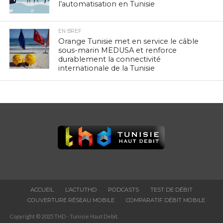
l’automatisation en Tunisie
EN BREF
Orange Tunisie met en service le câble
sous-marin MEDUSA et renforce
durablement la connectivité
internationale de la Tunisie
ACCUEIL
L’ACTUTHD
PODCASTS
TEST DE DÉBIT
COUVERTURE RÉSEAU MOBILE
COMPARATIF DÉBIT MOBILE
Copyright © 2025 THD - Tunisie Haut Debit.