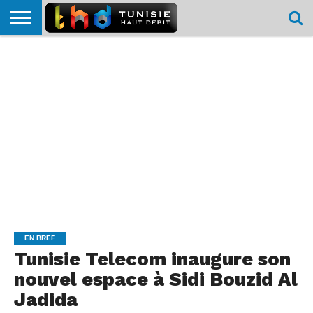
HOME
L’ACTUTHD
EN
PODCASTS
TEST
COMPARATIF
CARTE DE
CONTACT
BREF
DÉBIT
DÉBIT
COUVERTURE
MOBILE
MOBILE
EN BREF
Tunisie Telecom inaugure son
nouvel espace à Sidi Bouzid Al
Jadida