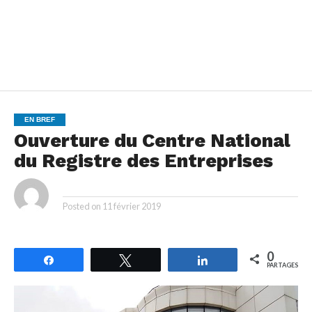
EN BREF
Ouverture du Centre National
du Registre des Entreprises
By
Posted on
11 février 2019
0
Partagez
Tweetez
Partagez
PARTAGES