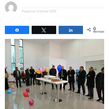
By
Posted on
11 février 2019
0
Partagez
Tweetez
Partagez
PARTAGES