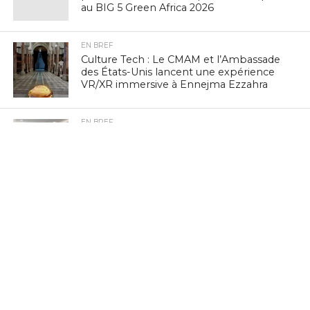
au BIG 5 Green Africa 2026
EN BREF
Culture Tech : Le CMAM et l’Ambassade
des États-Unis lancent une expérience
VR/XR immersive à Ennejma Ezzahra
EN BREF
IA Éthique : Le Tunisien Hichem Besbes
rejoint le réseau mondial d’experts de
l’UNESCO
EN BREF
Navigation mobile : la Tunisie 3e sur
vingt pays à PIB comparable, selon
nPerf
EN BREF
FinTech : IntiGo lance le « Colis Virtuel »
pour démocratiser l’accès aux services