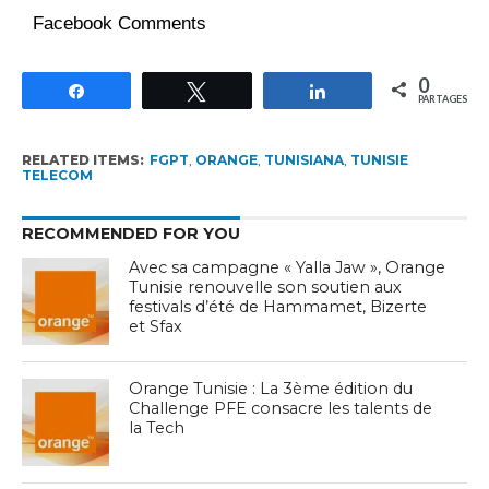
Facebook Comments
0
Partagez
Tweetez
Partagez
PARTAGES
RELATED ITEMS:
FGPT
,
ORANGE
,
TUNISIANA
,
TUNISIE
TELECOM
RECOMMENDED FOR YOU
Avec sa campagne « Yalla Jaw », Orange
Tunisie renouvelle son soutien aux
festivals d’été de Hammamet, Bizerte
et Sfax
Orange Tunisie : La 3ème édition du
Challenge PFE consacre les talents de
la Tech