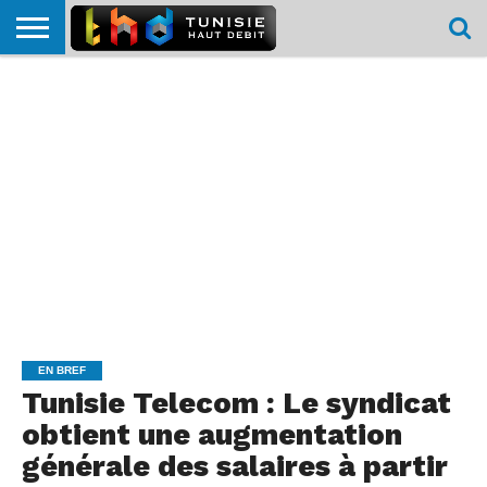
HOME
L’ACTUTHD
EN
PODCASTS
TEST
COMPARATIF
CARTE DE
CONTACT
BREF
DÉBIT
DÉBIT
COUVERTURE
MOBILE
MOBILE
EN BREF
Tunisie Telecom : Le syndicat
obtient une augmentation
générale des salaires à partir