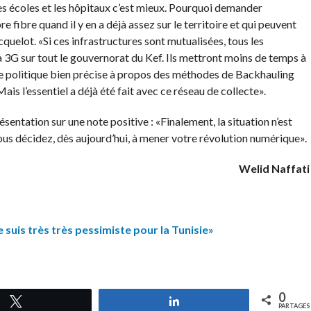
es écoles et les hôpitaux c’est mieux. Pourquoi demander
e fibre quand il y en a déjà assez sur le territoire et qui peuvent
cquelot. «Si ces infrastructures sont mutualisées, tous les
3G sur tout le gouvernorat du Kef. Ils mettront moins de temps à
 une politique bien précise à propos des méthodes de Backhauling
Mais l’essentiel a déjà été fait avec ce réseau de collecte».
entation sur une note positive : «Finalement, la situation n’est
vous décidez, dès aujourd’hui, à mener votre révolution numérique».
Welid Naffati
e suis très très pessimiste pour la Tunisie»
0
Tweetez
Partagez
PARTAGES