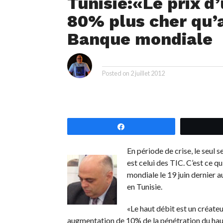
Tunisie:«Le prix d’
80% plus cher qu’a
Banque mondiale
i
By
Posted on
2 juillet 2012
Partagez
En période de crise, le seul 
est celui des TIC. C’est ce q
mondiale le 19 juin dernier 
en Tunisie.
«Le haut débit est un créate
augmentation de 10% de la pénétration du haut