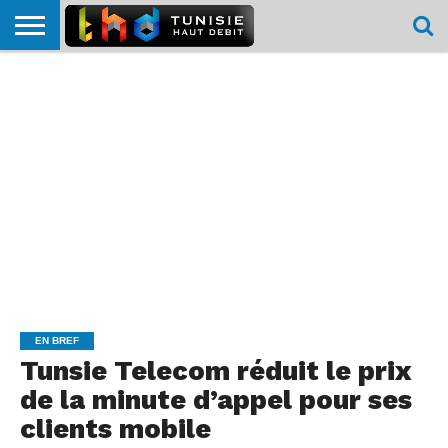
HOME
L’ACTUTHD
EN
PODCASTS
TEST
COMPARATIF
CARTE DE
CONTACT
BREF
DÉBIT
DÉBIT
COUVERTURE
MOBILE
MOBILE
EN BREF
Tunsie Telecom réduit le prix
de la minute d’appel pour ses
clients mobile