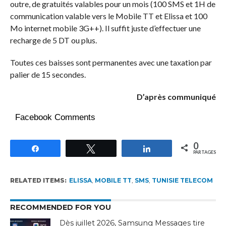
outre, de gratuités valables pour un mois (100 SMS et 1H de
communication valable vers le Mobile TT et Elissa et 100
Mo internet mobile 3G++). Il suffit juste d’effectuer une
recharge de 5 DT ou plus.
Toutes ces baisses sont permanentes avec une taxation par
palier de 15 secondes.
D’après communiqué
Facebook Comments
0
Partagez
Tweetez
Partagez
PARTAGES
RELATED ITEMS:
ELISSA
,
MOBILE TT
,
SMS
,
TUNISIE TELECOM
RECOMMENDED FOR YOU
Dès juillet 2026, Samsung Messages tire